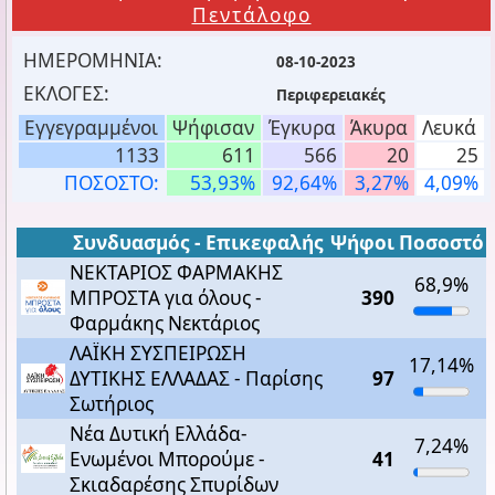
Πεντάλοφο
ΗΜΕΡΟΜΗΝΙΑ:
08-10-2023
ΕΚΛΟΓΕΣ:
Περιφερειακές
Εγγεγραμμένοι
Ψήφισαν
Έγκυρα
Άκυρα
Λευκά
1133
611
566
20
25
ΠΟΣΟΣΤΟ:
53,93%
92,64%
3,27%
4,09%
Συνδυασμός - Επικεφαλής
Ψήφοι
Ποσοστό
ΝΕΚΤΑΡΙΟΣ ΦΑΡΜΑΚΗΣ
68,9%
ΜΠΡΟΣΤΑ για όλους -
390
Φαρμάκης Νεκτάριος
ΛΑΪΚΗ ΣΥΣΠΕΙΡΩΣΗ
17,14%
ΔΥΤΙΚΗΣ ΕΛΛΑΔΑΣ - Παρίσης
97
Σωτήριος
Νέα Δυτική Ελλάδα-
7,24%
Ενωμένοι Μπορούμε -
41
Σκιαδαρέσης Σπυρίδων