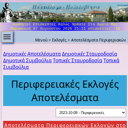
Πεντάλοφο - Ποδολοβίτσα
Αγαπητοί Επισκέπτες Καλώς Ήρθατε Στο Χωριό Μας
Παρασκευή 07 Αυγούστου 2026 21:11
επισκέπτες: 18
Μενού
>
Εκλογές
>
Αποτελέσματα Περιφεριακών
Δημοτικές Αποτελέσματα
Δημοτικές Σταυροδοσία
Δημοτικά Συμβούλια
Τοπικές Σταυροδοσία
Τοπικά
Συμβούλια
Περιφερειακές Εκλογές
Αποτελέσματα
Aποτελέσματα Περιφερειακών Εκλογών στο