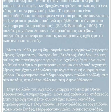
θέαμα επιβλητικό. H κοίτη στην οποία κυλά τα νερά του
μπορεί, στις εποχές των βροχών, να φτάνει σε πλάτος το ένα
τέταρτο του γερμανικού μιλίου. Το χρώμα του είναι
ασπρουδερό και τα αφρισμένα νερά του μοιάζουν σαν να τους
έριξαν μέσα κιμωλία - από εδώ προήλθε και το όνομα που
έχει σήμερα: Ασπροπόταμος". (S.L.S. Bartholdy 1803). Τα
παλιότερα χρόνια λοιπόν ο Ασπροπόταμος κατέβαινε
ασυγκράτητος ανάμεσα από τις καταπράσινες όχθες με τα
πλατάνια και τις ιτιές.
Μετά το 1960, με τη δημιουργία των φραγμάτων (τεχνητές
λίμνες-Κρεμαστών, Καστρακίου, Στράτου), έπνιξαν μερικές
απ' τις πιο πανέμορφες περιοχές, ο Αχελώος έπαψε να είναι
το θεϊκό ποτάμι και μετατράπηκε σε μια σειρά από τεχνητές
λίμνες που έχουν αλλοιώσει την άγρια φυσική ομορφιά του
χώρου. Τα φράγματα αυτά δημιούργησαν πολλά προβλήματα
στο ποτάμι, στο Δέλτα αλλά και στη Λιμνοθάλασσα.
Στην κοιλάδα του Αχελώου, υπάρχει αποικία με Όρνια,
Χρυσαετούς, Ασπροπάρηδες, Ποντικοβαρβακίνες, Φιδαετούς.
Στην περιοχή του Δέλτα συναντάμε: Καλαμοκανάδες,
Στρειδοφάγους, Γελογλάρονα, Πετροτριλίδες, Νεροχελίδονα,
Κοκκινοσκέληδες, Πορφυροτσικνιάδες, Λευκοτσικνιάδες,