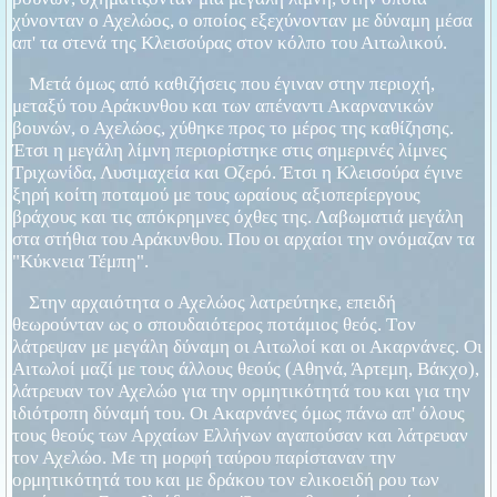
χύνονταν ο Αχελώος, ο οποίος εξεχύνονταν με δύναμη μέσα
απ' τα στενά της Κλεισούρας στον κόλπο του Αιτωλικού.
Μετά όμως από καθιζήσεις που έγιναν στην περιοχή,
μεταξύ του Αράκυνθου και των απέναντι Ακαρνανικών
βουνών, ο Αχελώος, χύθηκε προς το μέρος της καθίζησης.
Έτσι η μεγάλη λίμνη περιορίστηκε στις σημερινές λίμνες
Τριχωνίδα, Λυσιμαχεία και Oζερό. Έτσι η Κλεισούρα έγινε
ξηρή κοίτη ποταμού με τους ωραίους αξιοπερίεργους
βράχους και τις απόκρημνες όχθες της. Λαβωματιά μεγάλη
στα στήθια του Αράκυνθου. Που οι αρχαίοι την ονόμαζαν τα
"Κύκνεια Τέμπη".
Στην αρχαιότητα ο Αχελώος λατρεύτηκε, επειδή
θεωρούνταν ως ο σπουδαιότερος ποτάμιος θεός. Tον
λάτρεψαν με μεγάλη δύναμη οι Αιτωλοί και οι Ακαρνάνες. Oι
Αιτωλοί μαζί με τους άλλους θεούς (Αθηνά, Άρτεμη, Βάκχο),
λάτρευαν τον Αχελώο για την ορμητικότητά του και για την
ιδιότροπη δύναμή του. Oι Ακαρνάνες όμως πάνω απ' όλους
τους θεούς των Αρχαίων Ελλήνων αγαπούσαν και λάτρευαν
τον Αχελώο. Με τη μορφή ταύρου παρίσταναν την
ορμητικότητά του και με δράκου τον ελικοειδή ρου των