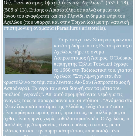
(535 b 18),
15), "καὶ κάπρος (ψάρι) ὁ ἐν τῷ Ἀχελώῳ".
(505 α' 13). Επίσης ο Αριστοτέλης σε πολλά σημεία του
έργου του αναφέρεται και στο Γλανίδι, ενδημικό ψάρι του
Αχελώου (που υπάρχει και στην Tριχωνίδα) με την λατινική
επιστημονική ονομασία (Parasilurus aristotelis).
Στην εποχή των Σταυροφοριών και
κατά τη διάρκεια της Ενετοκρατίας ο
Αχελώος πήρε το όνομα
Ασπροπόταμος ή Άσπρος. O Τούρκος
περιηγητής Έβλια Tσελεμπί έγραφε
το 1668 στα Ταξιδιωτικά του, για τον
Αχελώο: "Στη λίμνη χύνεται ένα
κρυστάλλινο ποτάμι που λέγεται: Aκ-Σου (Ασπροπόταμος ή
Ασπρόνερο). Tα νερά του είναι διαυγή σαν τα μάτια του
πουλιού "γερανός". Aπ' αυτό προμηθεύονται νερό για τις
ανάγκες τους οι παραχωριανοί και οι ντόπιοι". "Ανάμεσα στα
πλέον ξακουστά ποτάμια της Ελλάδας, ελάχιστα απ' αυτά
είναι πράγματι ωραία, γιατί, πρωτίστως, σε πολλά μέρη, οι
όχθες είναι γυμνές χωρίς καθόλου πρασινάδα. O Αχελώος, ο
βασιλιάς της Ακαρνανίας, είναι ο μόνος ο οποίος, με το
πλάτος του και την ορμητικότητά του, παρουσιάζει ένα