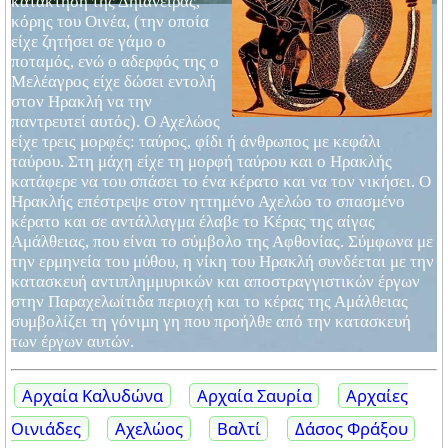
κατάκτηση της Δηϊάνειρας,
κόρης του Οινέα, (την οποία
είχε ζητήσει σε γάμο ο
ποταμός, ενώ ο αδερφός της ο
Μελέαγρος είχε δώσει εντολή
στον Ηρακλή να την
παντρευτεί αυτός). Ο Αχελώος
είχε τρεις μορφές: ταύρος, φίδι ή άνθρωπος με κεφάλι
ταύρου. Στη μάχη είχε τη μορφή ταύρου και ο Ηρακλής
κατάφερε να του σπάσει το ένα κέρατο και να τον νικήσει. Ο
Ηρακλής επέστρεψε στον ηττημένο Αχελώο το σπασμένο
κέρατο και σε αντάλλαγμα έλαβε το Κέρας της αίγας
Αμάλθειας, που είναι το σύμβολο της Αφθονίας. Σύμφωνα με
την ερμηνεία του μύθου, η νίκη του Ηρακλή συνδέεται με την
κατασκευή αντιπλημμυρικών και αποστραγγιστικών έργων
στην Παραχελωίτιδα περιοχή και το κέρας της Αμάλθειας
συμβολίζει τη γόνιμη γη που προήλθε από την κατασκευή
των έργων αυτών.
Αρχαία Καλυδώνα
Αρχαία Σαυρία
Αρχαίες
Οινιάδες
Αχελώος
Βαλτί
Δάσος Φράξου