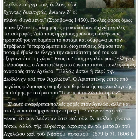
ἐκρίνοντο γὰρ τοῖς ὅπλοις οὐκ
ἔχοντες διαιτητάς͵ ἐνίκων δ᾽ οἱ
(Στράβωνας I 450). Πολλές φορές όμως
πλέον δυνάμενοι"
οι ανεξέλεγκτες πλημμύρες προκαλούσαν συχνά μεγάλες
καταστροφές. Από τους αρχαίους χρόνους ο άνθρωπος
προσπάθησε να δαμάσει το ποτάμι και σύμφωνα με τον
Στράβωνα "ε παραχώματα και διοχετεύσεις δάμασε τον
ποταμό έβαλε σε έλεγχο την ακατάστατη ροή του και
εξυγίανε έτσι τη χώρα" Ένας απ' τους μεγαλύτερους Έλληνες
φιλοσόφους, ο Αριστοτέλης στο έργο του κάνει πολλές φορές
αναφορές στον Αχελώο.
"Ἑλλάς ἐστίν ἡ περί την
O Αριστοτέλης εκτός από
Δωδώνην καί τον Ἀχελώον".
μεγάλος φιλόσοφος υπήρξε και θεμελιωτής της Ζωολογικής
επιστήμης με το έργο του "Tων περί τα Zώα Ιστοριών".
Σ' αυτό αναφέρεται πολλές φορές στον Αχελώο, αλλά και
στα ζώα που υπήρχαν στην περιοχή.
"Σπάνιον γάρ τὸ
γένος τὸ τῶν λεόντων ἐστί καὶ οὐκ ἕν πολλῷ γίνεται
τόπῳ, ἀλλά τῆς Εὐρώπης ἀπάσης ἐν τῷ μεταξύ τοῦ
Ἀχελώου καὶ τοῦ Nέσσου ποταμοῦ" (579 b 7), (606 b