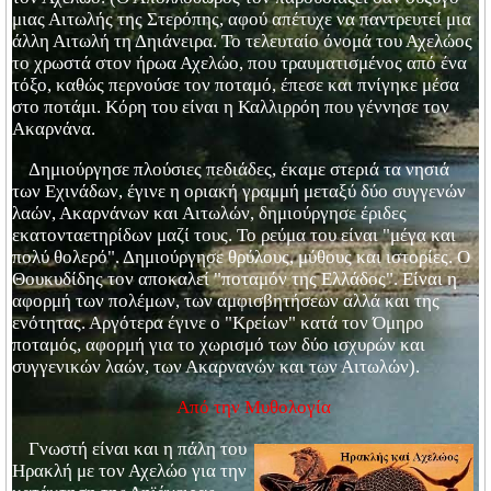
μιας Αιτωλής της Στερόπης, αφού απέτυχε να παντρευτεί μια
άλλη Αιτωλή τη Δηιάνειρα. Το τελευταίο όνομά του Αχελώος
το χρωστά στον ήρωα Αχελώο, που τραυματισμένος από ένα
τόξο, καθώς περνούσε τον ποταμό, έπεσε και πνίγηκε μέσα
στο ποτάμι. Κόρη του είναι η Καλλιρρόη που γέννησε τον
Ακαρνάνα.
Δημιούργησε πλούσιες πεδιάδες, έκαμε στεριά τα νησιά
των Εχινάδων, έγινε η οριακή γραμμή μεταξύ δύο συγγενών
λαών, Ακαρνάνων και Αιτωλών, δημιούργησε έριδες
εκατονταετηρίδων μαζί τους. Το ρεύμα του είναι "μέγα και
πολύ θολερό". Δημιούργησε θρύλους, μύθους και ιστορίες. Ο
Θουκυδίδης τον αποκαλεί "ποταμόν της Ελλάδος". Είναι η
αφορμή των πολέμων, των αμφισβητήσεων αλλά και της
ενότητας. Αργότερα έγινε ο "Κρείων" κατά τον Όμηρο
ποταμός, αφορμή για το χωρισμό των δύο ισχυρών και
συγγενικών λαών, των Ακαρνανών και των Αιτωλών).
Από την Μυθολογία
Γνωστή είναι και η πάλη του
Ηρακλή με τον Αχελώο για την