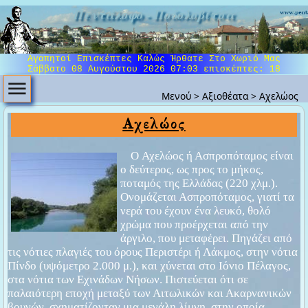
Πεντάλοφο - Ποδολοβίτσα
Αγαπητοί Επισκέπτες Καλώς Ήρθατε Στο Χωριό Μας
Σάββατο 08 Αυγούστου 2026 07:03
επισκέπτες: 18
Μενού
>
Αξιοθέατα
>
Αχελώος
Αχελώος
O Αχελώος ή Ασπροπόταμος είναι
ο δεύτερος, ως προς το μήκος,
ποταμός της Ελλάδας (220 χλμ.).
Ονομάζεται Ασπροπόταμος, γιατί τα
νερά του έχουν ένα λευκό, θολό
χρώμα που προέρχεται από την
άργιλο, που μεταφέρει. Πηγάζει από
τις νότιες πλαγιές του όρους Περιστέρι ή Λάκμος, στην νότια
Πίνδο (υψόμετρο 2.000 μ.), και χύνεται στο Ιόνιο Πέλαγος,
στα νότια των Εχινάδων Νήσων. Πιστεύεται ότι σε
παλαιότερη εποχή μεταξύ των Αιτωλικών και Ακαρνανικών
βουνών, σχηματίζονταν μια μεγάλη λίμνη, στην οποία