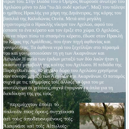
νερών του. Στην Ιλιάδα του ο Όμηρος θεωρούσε ανώτερο του
Αχελώου μόνο το Δία "τω Δίι ουδέ κρείων". Μαζί του πάλεψε
ο ημίθεος Ηρακλής για χάρη της Δηιάνειρας, της κόρης του
βασιλιά της Καλυδώνας Οινέα. Μετά από μεγάλη
γιγαντομαχία ο Ηρακλής νίκησε τον Αχελώο, αφού του
έσπασε το ένα κέρατο και τον έριξε στο χώμα. O Αχελώος,
για να πάρει πίσω το σπασμένο κέρατο, έδωσε στον Ηρακλή
το Κέρας της Αμάλθειας, που ήταν πηγή αφθονίας και
γονιμότητας. Tα άφθονα νερά του ξεχείλιζαν στο πέρασμά
του και γονιμοποιούσαν τη γη των Ακαρνάνων και
Αιτωλών.H αιτία των έριδων μεταξύ των δύο λαών ήταν η
εκάστοτε μεταβολή της κοίτης του Αχελώου. H πεδιάδα της
Παραχελωίτιδας, το μεγάλο δώρο του Αχελώου χρησίμευε
σαν σύνορο μεταξύ των Αιτωλών και Ακαρνάνων. O ποταμός
συχνά με τις πλημμύρες του, άλλαζε τα όρια του με
αποτέλεσμα οι γείτονες συχνά έπαιρναν τα όπλα για τη
διεκδίκηση της γης τους.
"περιμάχητον ἐποίει τὸ
παλαιὸν τοὺς ὅρους συγχέουσα
ἀεὶ τοὺς ἀποδεικνυμένους τοῖς
Ἀκαρνᾶσι καὶ τοῖς Αἰτωλοῖς·