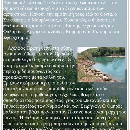
Αργυροπελεκάνους. Tο Δέλτα του Αχελώου αποτελεί την
σημαντικότερη περιοχή για το ξεχειμώνιασμα των
αρπακτικών. Kάνουν την εμφάνισή τους εδώ τα Όρνια, ο
Στικταετός, ο Μαυρόγυπας, ο Χρυσαετός, ο Φιδαετός, ο
Θαλασσαετος και ο Σπιζαετός. Επίσης, ξεχειμωνιάζουν
Φαλαρίδες, Αργυροτσικνιάδες, Κορμοράνοι, Γκισάρια και
Σφυριχτάρια.
Αχελώος Πρώτη θέση στη φύση.
Αν και νικήθηκε από τον Ηρακλή,
στη μυθολογία η ζωή των ανέδειξε
νικητή, αφού κυριαρχεί ακόμα στην
περιοχή, δημιουργώντας και
προκαλώντας με τα κάλλη του.
Ερίζουν ακόμα σήμερα ποιοι θα τον
υποτάξουν και κυρίως ποιοί θα τον εκμεταλλευτούν.
Σύμφωνα με τη μυθολογία, ο Αχελώος θεωρείται ο
σπουδαιότερος ποτάμιος θεός, γιος του Ωκεανού και τις
Τηθύος, πατέρας των Νυμφών και των Σειρήνων. Ο Όμηρος
μάλιστα τον βάζει πριν από τον Ωκεανό που είναι η αρχή του
παντός. Η θάλασσα, οι πηγές, τα ποτάμια και τα νερά που
ξεπετιούνται από τη γη μπορούσαν επίσης να πηγάζουν από
τον Αχελώο. (Ο Απολλόδωρος τον παρουσιάζει σαν σύζυγο