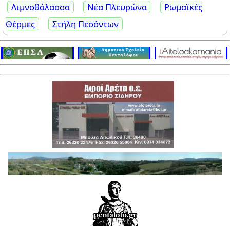
Λιμνοθάλασσα
Νέα Πλευρώνα
Ρωμαϊκές
Θέρμες
Στήλη Πεσόντων