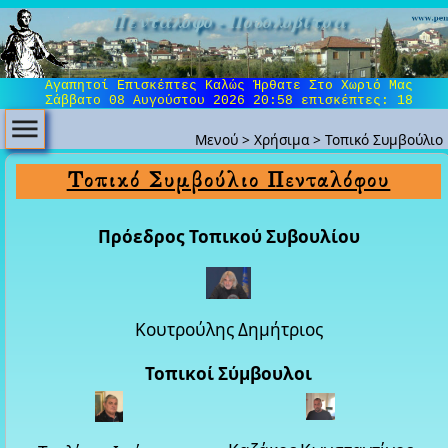
Πεντάλοφο - Ποδολοβίτσα
Αγαπητοί Επισκέπτες Καλώς Ήρθατε Στο Χωριό Μας
Σάββατο 08 Αυγούστου 2026 20:58
επισκέπτες: 18
Μενού
>
Χρήσιμα
>
Τοπικό Συμβούλιο
Τοπικό Συμβούλιο Πενταλόφου
Πρόεδρος Τοπικού Συβουλίου
Κουτρούλης Δημήτριος
Τοπικοί Σύμβουλοι