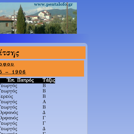
ίτσης
λοφου
5 – 1906
Ἐπ. Πατρός
Τάξις
Γεωργός
Β
Γεωργός
Β
Ἱερεύς
Β
Γεωργός
Α
Γεωργός
Β
Ὀρφανός
Δ
Ὀρφανός
Γ
Γεωργός
Γ
Γεωργός
Δ