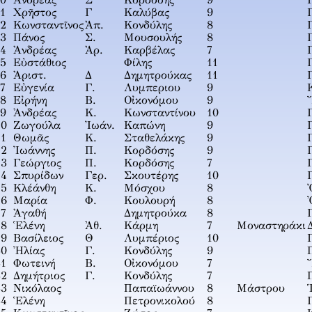
10
Ἀνδρέας
Σ
Κορδόσης
9
1
Χρῆστος
Γ
Καλύβας
9
12
Κωνσταντῖνος
Ἀπ.
Κονδύλης
8
13
Πάνος
Σ.
Μουσουλής
8
14
Ἀνδρέας
Ἀρ.
Καρβέλας
7
15
Εὐστάθιος
Φίλης
11
16
Ἀριστ.
Δ
Δημητρούκας
11
7
Εὐγενία
Γ.
Λυμπεριου
9
18
Εἰρήνη
Β.
Οἰκονόμου
9
19
Ἀνδρέας
Κ.
Κωνσταντίνου
10
20
Ζωγούλα
Ἰωάν.
Καπώνη
9
21
Θωμᾶς
Κ.
Σταθελάκης
9
22
Ἰωάννης
Π.
Κορδόσης
9
23
Γεώργιος
Π.
Κορδόσης
7
24
Σπυρίδων
Γερ.
Σκουτέρης
10
25
Κλέάνθη
Κ.
Μόσχου
8
26
Μαρία
Φ.
Κουλουρή
8
27
Ἀγαθή
Δημητρούκα
8
28
Ἑλένη
Ἀθ.
Κάρμη
7
Μοναστηράκι
29
Βασίλειος
Θ
Λυμπέριος
10
30
Ἠλίας
Γ.
Κονδύλης
9
31
Φωτεινή
Β.
Οἰκονόμου
7
32
Δημήτριος
Γ.
Κονδύλης
7
33
Νικόλαος
Παπαϊωάννου
8
Μάστρου
34
Ἑλένη
Πετρονικολού
8