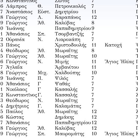
35
Κωνσταντῖνος
Ζώτος
7
36
Λάμπρος
Θ.
Πετρονικολός
7
37
Ἀναστάσιος
Εὐστ.
Δημητρίου
11
38
Γεώργιος
Λ.
Καραπάνος
12
39
Γεώργιος
Ἀθ.
Καλύβας
8
40
Ἰωάννης
Παπαδημητρίου
9
41
Ἀθανάσιος
Σπ.
Τσορβαντζής
7
42
Οὐρανία
Ν.
Λιαροκάπη
7
43
Πάνος
Χριστοδουλής
11
Κατοχή
44
Θεόδωρος
Ἀθ.
Μωραΐτης
8
45
Γεώργιος
Ἀθ.
Μωραΐτης
10
46
Γεώργιος
Ν.
Μιμής
11
Ἅγιος Ἠλίας
47
Ἀγλαΐα
Ἀρβανίτου
11
48
Γεώργιος
Μιχ.
Χαλδούπης
10
49
Ἰωάννης
Π.
Ψιλός
7
50
Ἀθανάσιος
Γ
Ψαθάς
7
51
Νικόλαος
Γ
Κασσαλής
7
52
Κωνσταντῖνος
Γ.
Κασσαλής
7
53
Θεόδωρος
Ν.
Μωραΐτης
7
54
Δημήτριος
Γ.
Καλαμάτας
7
55
Παύλος
Ἀθ.
Μωραΐτης
12
56
Κώστας
Δημάκης
12
57
Ἀθανάσιος
Παπαδημητρίου
12
58
Γεώργιος
Ἀθ.
Καλύβας
12
59
Γεώργιος
Σπ.
Μαυρομάτης
10
Ἅγιος Ἠλίας