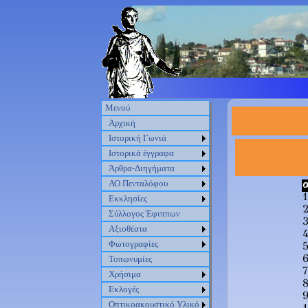
Μενού
Αρχική
Ιστορική Γωνιά
Ιστορικά έγγραφα
Άρθρα-Διηγήματα
ΑΟ Πενταλόφου
1
Εκκλησίες
Σύλλογος Έφιππων
Αξιοθέατα
Φωτογραφίες
Τοπωνυμίες
7
Χρήσιμα
Εκλογές
Οπτικοακουστικό Υλικό