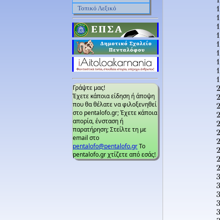
Τοπικό Λεξικό
1
1
Γράψτε μας!
Έχετε κάποια είδηση ή άποψη
που θα θέλατε να φιλοξενηθεί
στο pentalofo.gr; Έχετε κάποια
απορία, ένσταση ή
παρατήρηση; Στείλτε τη με
email στο
pentalofo@pentalofo.gr
Το
pentalofo.gr χτίζετε από εσάς!