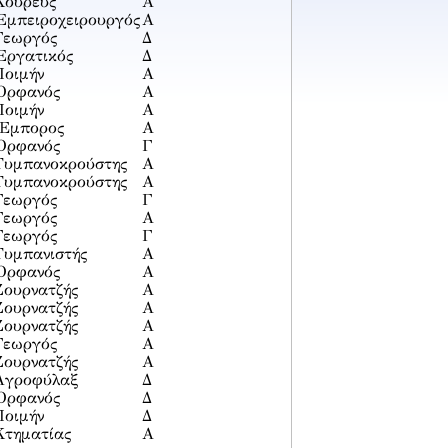
Κουρεύς
Α
Ἐμπειροχειρουργός
Α
Γεωργός
Δ
Ἐργατικός
Δ
Ποιμήν
Α
Ὀρφανός
Α
Ποιμήν
Α
Ἔμπορος
Α
Ὀρφανός
Γ
Τυμπανοκρούστης
Α
Τυμπανοκρούστης
Α
Γεωργός
Γ
Γεωργός
Α
Γεωργός
Γ
Τυμπανιστής
Α
Ὀρφανός
Α
Ζουρνατζής
Α
Ζουρνατζής
Α
Ζουρνατζής
Α
Γεωργός
Α
Ζουρνατζής
Α
Ἀγροφύλαξ
Δ
Ὀρφανός
Δ
Ποιμήν
Δ
Κτηματίας
Α