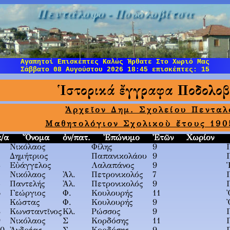
Πεντάλοφο - Ποδολοβίτσα
Αγαπητοί Επισκέπτες Καλώς Ήρθατε Στο Χωριό Μας
Σάββατο 08 Αυγούστου 2026 18:45
επισκέπτες: 15
Ἱστορικά ἔγγραφα Ποδολοβ
Ἀρχεῖον Δημ. Σχολείου Πεντα
Μαθητολόγιον Σχολικοὺ ἔτους 190
α/α
Ὄνομα
ὀν/πατ.
Ἐπώνυμο
Ἐτῶν
Χωρίον
Νικόλαος
Φίλης
9
2
Δημήτριος
Παπανικολάου
9
3
Εὐάγγελος
Λαλαπάνος
9
4
Νικόλαος
Ἀλ.
Πετρονικολός
7
5
Παντελής
Ἀλ.
Πετρονικολός
9
6
Γεώργιος
Φ.
Κουλουρής
11
Κώστας
Φ.
Κουλουρής
9
8
Κωνσταντῖνος
Κλ.
Ρώσσος
9
9
Νικόλαος
Σ
Κορδόσης
11