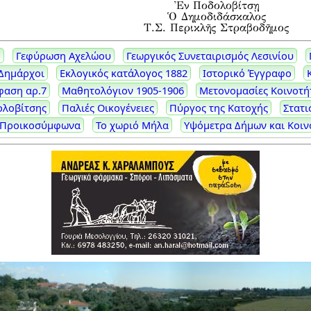
Ἐν Ποδολοβίτσῃ
Ὁ Δημοδιδάσκαλος
Τ.Σ. Περικλῆς Στραβοδῆμος
1
Γεφύρωση Αχελώου
Γεωργικός Συνεταιρισμός Λεσινίου
 Δημάρχοι
Εκλογικός κατάλογος 1882
Ιστορικό Έγγραφο
φαση αρ.7
Μαθητολόγιον 1905-1906
Μετονομασίες Κοινοτή
ολοβίτσης
Παλιές Οικογένειες
Πύργος της Κατοχής
Στατι
ι Προικοσύμφωνα
Το χωριό Μήλα
Υψόμετρα Δήμων και Κοι