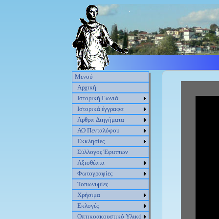
Μενού
Αρχική
Ιστορική Γωνιά
Ιστορικά έγγραφα
Άρθρα-Διηγήματα
ΑΟ Πενταλόφου
Εκκλησίες
Σύλλογος Έφιππων
Αξιοθέατα
Φωτογραφίες
Τοπωνυμίες
Χρήσιμα
Εκλογές
Οπτικοακουστικό Υλικό