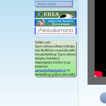
Τοπικό Λεξικό
Γράψτε μας!
Έχετε κάποια είδηση ή άποψη
που θα θέλατε να φιλοξενηθεί
στο pentalofo.gr; Έχετε κάποια
απορία, ένσταση ή
παρατήρηση; Στείλτε τη με
email στο
pentalofo@pentalofo.gr
Το
pentalofo.gr χτίζετε από εσάς!