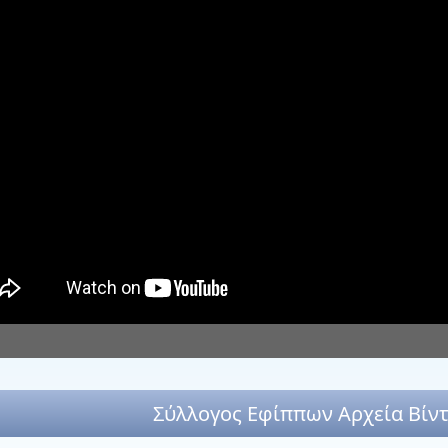
Σύλλογος Εφίππων Αρχεία Βίν