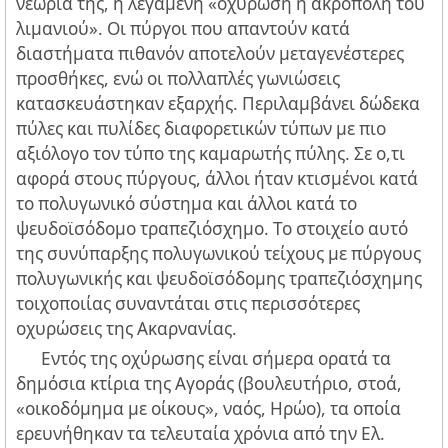
νεώριά της, η λεγάμενη «οχύρωση ή ακρόπολη του
λιμανιού». Οι πύργοι που απαντούν κατά
διαστήματα πιθανόν αποτελούν μεταγενέστερες
προσθήκες, ενώ οι πολλαπλές γωνιώσεις
κατασκευάστηκαν εξαρχής. Περιλαμβάνει δώδεκα
πύλες και πυλίδες διαφορετικών τύπων με πιο
αξιόλογο τον τύπο της καμαρωτής πύλης. Σε ο,τι
αφορά στους πύργους, άλλοι ήταν κτισμένοι κατά
το πολυγωνικό σύστημα και άλλοι κατά το
ψευδοϊσόδομο τραπεζιόσχημο. Το στοιχείο αυτό
της συνύπαρξης πολυγωνικού τείχους με πύργους
πολυγωνικής και ψευδοϊσόδομης τραπεζιόσχημης
τοιχοποιίας συναντάται στις περισσότερες
οχυρώσεις της Ακαρνανίας.
Εντός της οχύρωσης είναι σήμερα ορατά τα
δημόσια κτίρια της Αγοράς (βουλευτήριο, στοά,
«οικοδόμημα με οίκους», ναός, Ηρώο), τα οποία
ερευνήθηκαν τα τελευταία χρόνια από την Ελ.