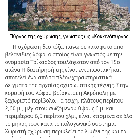
Πύργος της οχύρωσης, γνωστός ως «Κοκκινόπυργος
Η οχύρωση δεσπόζει πάνω σε κατάφυτο από
βελανιδιές λόφο, ο οποίος είναι γνωστός με την
ονομασία Τρίκαρδος τουλάχιστον από τον 15ο
αιώνα Η διατήρησή της είναι εντυπωσιακή και
αποτελεί ένα από τα πλέον χαρακτηριστικά
δείγματα της αρχαίας οχυρωματικής τέχνης. Στην
κορυφή του λόφου βρίσκεται η Ακρόπολη με
ξεχωριστό περίβολο. Τα τείχη, πλάτους περίπου
2,60 μ., μέγιστου σωζόμενου ύψους 6 μ. και
περιμέτρου 6,5 περίπου χλμ., είναι κτισμένα σε όλο
το μήκος τους κατά το πολυγωνικό σύστημα.
Χωριστή οχύρωση περικλείει το λιμάνι της και τα