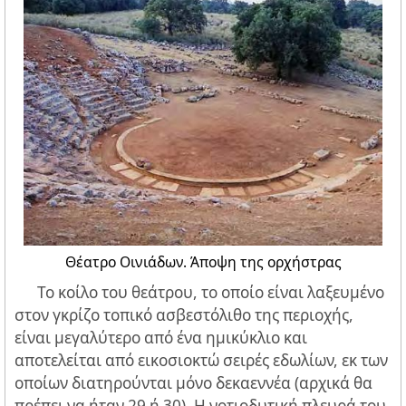
Θέατρο Οινιάδων. Άποψη της ορχήστρας
Το κοίλο του θεάτρου, το οποίο είναι λαξευμένο
στον γκρίζο τοπικό ασβεστόλιθο της περιοχής,
είναι μεγαλύτερο από ένα ημικύκλιο και
αποτελείται από εικοσιοκτώ σειρές εδωλίων, εκ των
οποίων διατηρούνται μόνο δεκαεννέα (αρχικά θα
πρέπει να ήταν 29 ή 30). H νοτιοδυτική πλευρά του