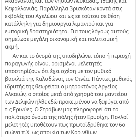
Ακαρνανίας και των νησιών Λευκάδας, Ιθάκης και
Κεφαλλονιάς. Παράλληλα βρισκόταν κοντά στις
εκβολές του Αχελώου και ως εκ τούτου σε θέση
κατάλληλη για δημιουργία λιμανιού και για
εμπορική δραστηριότητα. Για τους λόγους αυτούς
σημείωσε μεγάλη οικονομική και πολιτισμική
ακμή.
Αν και το όνομά της υποδηλώνει τόπο ή περιοχή
παραγωγής οίνου, ορισμένοι μελετητές
υποστηρίζουν ότι έχει σχέση με τον μυθικό
βασιλιά της Καλυδώνας τον Οινέα. Πάντως μυθικός
ιδρυτής της θεωρείται ο μητροκτόνος Αργείος
Αλκαιών, ο οποίος μετά από χρησμό του μαντείου
των Δελφών ήλθε εδώ προκειμένου να ξεφύγει από
τις Ερινύες. Ο Στράβων μας πληροφορεί ότι το
παλιότερο όνομα της πόλης ήταν Ερυσίχη. Πολλοί
μελετητές υποθέτουν πως πρωτοϊδρύθηκε τον 6ο
αιώνα π.Χ. ως αποικία των Κορινθίων.