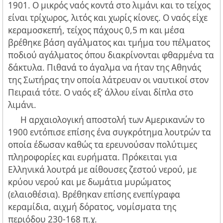
1901. Ο μικρός ναός κοντά στο λιμάνι και το τείχος
είναι τρίχωρος, λιτός και χωρίς κίονες. Ο ναός είχε
κεραμοσκεπή, τείχος πάχους 0,5 m και μέσα
βρέθηκε βάση αγάλματος και τμήμα του πέλματος
ποδιού αγάλματος όπου διακρίνονται φθαρμένα τα
δάκτυλα. Πιθανά το άγαλμα να ήταν της Αθηνάς
της Σωτήρας την οποία λάτρευαν οι ναυτικοί στον
Πειραιά τότε. Ο ναός εξ’ άλλου είναι δίπλα στο
λιμάνι.
H αρχαιολογική αποστολή των Αμερικανών το
1900 εντόπισε επίσης ένα συγκρότημα λουτρών τα
οποία έδωσαν καθώς τα ερευνούσαν πολύτιμες
πληροφορίες και ευρήματα. Πρόκειται για
Ελληνικά λουτρά με αίθουσες ζεστού νερού, με
κρύου νερού και με δωμάτια μυρώματος
(ελαιοθέσια). Βρέθηκαν επίσης ενεπίγραφα
κεραμίδια, αιχμή δόρατος, νομίσματα της
περιόδου 230-168 π.χ.