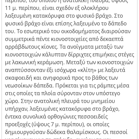
περίπου, του οποίου η ανατολική πλευρά, ύψους
11 μ. περίπου, είναι σχεδόν εξ ολοκλήρου
λαξευμένη κατακόρυφα στο φυσικό βράχο. Στο
φυσικό βράχο είναι επίσης λαξευμένο το δάπεδο
του. Το εσωτερικό του οικοδομήματος διαιρούσαν
συμμετρικά πέντε κιονοστοιχείες από δεκαεπτά
αρράβδωτους κίονες. Τα ανοίγματα μεταξύ των
κιονοστοιχιών κάλυπταν δίρριχτες επιμήκεις στέγες
με λακωνική κεράμωση. Μεταξύ των κιονοστοιχιών
αναπτύσσονταν έξι ισόχωρα «κλίτη» με λαξευτά
σκαφοειδή και ανηφορικά προς το βάθος των
νεωσοίκων δάπεδα. Πρόκεται για τις ράμπες μέσα
στις οποίες τα πλοία σύρονταν στον υπόστεγο
χώρο. Στην ανατολική πλευρά του μνημείου
υπήρχαν, λαξευμένες κατακόρυφα στο βράχο,
έντεκα συνολικά ορθογώνιες πεσσοειδείς
προεξοχές (ύψους 7 μ. περίπου), οι οποίες
δημιουργούσαν δώδεκα θαλαμίσκους. Οι πεσσοί