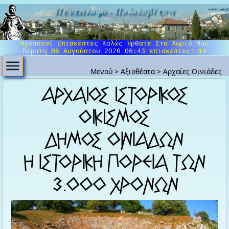
Πεντάλοφο - Ποδολοβίτσα
Αγαπητοί Επισκέπτες Καλώς Ήρθατε Στο Χωριό Μας
Πέμπτη 06 Αυγούστου 2026 06:43
επισκέπτες: 14
Μενού
>
Αξιοθέατα
>
Αρχαίες Οινιάδες
ΑΡΧΑΙΟΣ ΙΣΤΟΡΙΚΟΣ
ΟΙΚΙΣΜΟΣ
ΔΗΜΟΣ OINIAΔΩN
H IΣTOPIKH ΠOPEIA TΩN
3.000 XPONΩN