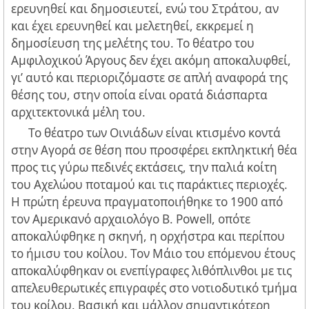
ερευνηθεί και δημοσιευτεί, ενώ του Στράτου, αν
και έχει ερευνηθεί και μελετηθεί, εκκρεμεί η
δημοσίευση της μελέτης του. Το θέατρο του
Αμφιλοχικού Άργους δεν έχει ακόμη αποκαλυφθεί,
γι’ αυτό και περιοριζόμαστε σε απλή αναφορά της
θέσης του, στην οποία είναι ορατά διάσπαρτα
αρχιτεκτονικά μέλη του.
Το θέατρο των Οινιάδων είναι κτισμένο κοντά
στην Αγορά σε θέση που προσφέρει εκπληκτική θέα
προς τις γύρω πεδινές εκτάσεις, την παλιά κοίτη
του Αχελώου ποταμού και τις παράκτιες περιοχές.
Η πρώτη έρευνα πραγματοποιήθηκε το 1900 από
τον Αμερικανό αρχαιολόγο B. Powell, οπότε
αποκαλύφθηκε η σκηνή, η ορχήστρα και περίπου
το ήμισυ του κοίλου. Τον Μάιο του επόμενου έτους
αποκαλύφθηκαν οι ενεπίγραφες λιθόπλινθοι με τις
απελευθερωτικές επιγραφές στο νοτιοδυτικό τμήμα
του κοίλου. Βασική και μάλλον σημαντικότερη