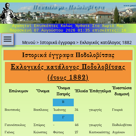
Πεντάλοφο - Ποδολοβίτσα
Αγαπητοί Επισκέπτες Καλώς Ήρθατε Στο Χωριό Μας
Παρασκευή 07 Αυγούστου 2026 01:35
επισκέπτες: 16
Μενού
>
Ιστορικά έγγραφα
>
Εκλογικός κατάλογος 1882
Ιστορικά έγγραφα Ποδολοβίτσας
Εκλογικός κατάλογος Ποδολοβίτσας
(έτους 1882)
Ὄνομα
Ἐνεστώσα
Επώνυμον
Ὄνομα
Ἡλικία
Ἐπάγγελμα
Πατρός
διαμονή
B
Βουτσινάς
Βασίλειος
Ἰωάννης
34
γεωργός
Γουριά
Γ
Γιαννόπουλος
Σπύρος
-
46
γεωργός
Ποδολοβίτσα
Γκίνος
Κώνστας
Φώτιος
27
Καπνοκόπτης
Αγρίνιον