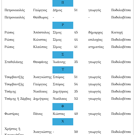
Π
Πετρονικολός
Γεώργιος
Δῆμος
51
γεωργός
Ποδολοβίτσα
Πετρονικολός
Θεόδωρος
-
-
Ποδολοβίτσα
P
Ρώσος
Ἀπόστολος
Σῖμος
45
δήμαρχος
Κατοχή
Ρώσος
Κώνστας
Σῖμος
44
επιλοχίας
Ποδολοβίτσα
Ρώσος
Κλεῶπας
Σῖμος
41
κτηματίας
Ποδολοβίτσα
Σ
Σταθελάκης
Θεοφάνης
Ἰωάννης
35
γεωργός
Ποδολοβίτσα
T
Τσορβαντζής
Ἀναγνώστης
Σπύρος
51
γεωργός
Ποδολοβίτσα
Τσορβαντζής
Γεώργιος
Σπύρος
54
γεωργός
Ποδολοβίτσα
Τσάμης
Νικόλαος
Δημήτριος
35
γεωργός
Ποδολοβίτσα
Τσάμης ἢ Ζέρβας
Δημήτριος
Νικόλαος
52
γεωργός
Ποδολοβίτσα
Φ
Φωστίρας
Πάνος
Κώστας
40
γεωργός
Ποδολοβίτσα
X
Χρήστος ἢ
Ἀναγνώστης
-
50
γεωργός
Ποδολοβίτσα