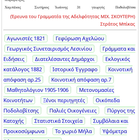
Καραμέτζας
Χαμπέκας
Σωτήριος
Ἰωάννης
31
γεωργός
Ποδολοβίτσα
(Έρευνα του Γραμματέα της Αδελφότητας ΜΙΧ. ΣΚΟΥΤΕΡΗ)
Στράτος Μπίκας
Αγωνιστές 1821
Γεφύρωση Αχελώου
Γεωργικός Συνεταιρισμός Λεσινίου
Γράμματα και
Ειδήσεις
Διατελέσαντες Δημάρχοι
Εκλογικός
κατάλογος 1882
Ιστορικό Έγγραφο
Κοινοτική
απόφαση αρ.25
Κοινοτική απόφαση αρ.7
Μαθητολόγιον 1905-1906
Μετονομασίες
Κοινοτήτων
Ξένοι περιηγητές
Οικόπεδα
Ποδολοβίτσης
Παλιές Οικογένειες
Πύργος της
Κατοχής
Στατιστικά Στοιχεία
Συμβόλαια και
Προικοσύμφωνα
Το χωριό Μήλα
Υψόμετρα